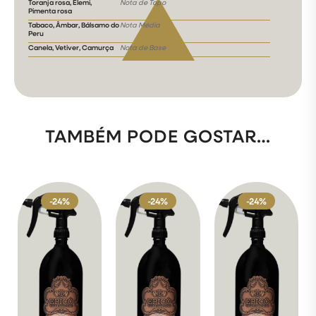
Toranja rosa, Elemi,
Nota de Topo
Pimenta rosa
Tabaco, Âmbar, Bálsamo do
Nota Média
Peru
Canela, Vetiver, Camurça
Nota de Base
TAMBÉM PODE GOSTAR…
-24%
-24%
-24%