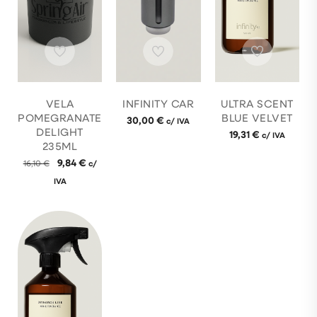
VELA
INFINITY CAR
ULTRA SCENT
POMEGRANATE
BLUE VELVET
30,00
€
c/ IVA
DELIGHT
19,31
€
c/ IVA
235ML
9,84
€
16,10
€
c/
IVA