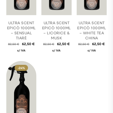
ULTRA SCENT
ULTRA SCENT
ULTRA SCENT
EPICÒ 1000ML
EPICÒ 1000ML
EPICÒ 1000ML
– SENSUAL
– LICORICE &
– WHITE TEA
TIARÈ
MUSK
CHINA
62,50
€
62,50
€
62,50
€
82,50
€
82,50
€
82,50
€
c/ IVA
c/ IVA
c/ IVA
-24%