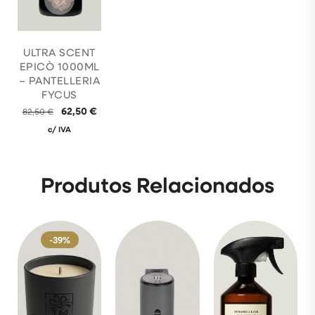
ULTRA SCENT
EPICÒ 1000ML
– PANTELLERIA
FYCUS
62,50
€
82,50
€
c/ IVA
Produtos Relacionados
-39%