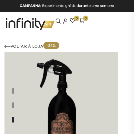
CAMPANHA:
Experimente grátis durante uma semana
0
0
-24%
VOLTAR À LOJA