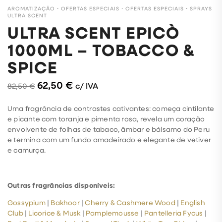
AROMATIZAÇÃO
・
OFERTAS ESPECIAIS
・
OFERTAS ESPECIAIS
・
SPRAYS
ULTRA SCENT
ULTRA SCENT EPICÒ
1000ML – TOBACCO &
SPICE
62,50
€
c/ IVA
82,50
€
Uma fragrância de contrastes cativantes: começa cintilante
e picante com toranja e pimenta rosa, revela um coração
envolvente de folhas de tabaco, âmbar e bálsamo do Peru
e termina com um fundo amadeirado e elegante de vetiver
e camurça.
Outras fragrâncias disponíveis:
Gossypium
|
Bakhoor
|
Cherry & Cashmere Wood
|
English
Club
|
Licorice & Musk
|
Pamplemousse
|
Pantelleria Fycus
|