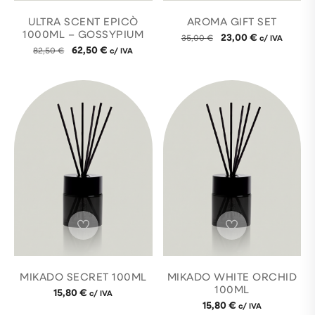
ULTRA SCENT EPICÒ
AROMA GIFT SET
1000ML – GOSSYPIUM
23,00
€
35,00
€
c/ IVA
62,50
€
82,50
€
c/ IVA
MIKADO SECRET 100ML
MIKADO WHITE ORCHID
100ML
15,80
€
c/ IVA
15,80
€
c/ IVA