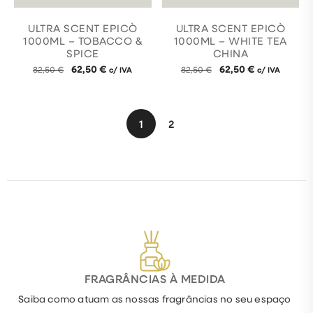
ULTRA SCENT EPICÒ
ULTRA SCENT EPICÒ
1000ML – TOBACCO &
1000ML – WHITE TEA
SPICE
CHINA
62,50
€
62,50
€
82,50
€
c/ IVA
82,50
€
c/ IVA
1
2
FRAGRÂNCIAS À MEDIDA
Saiba como atuam as nossas fragrâncias no seu espaço