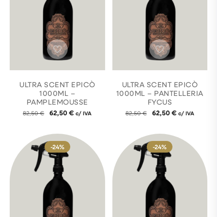
ULTRA SCENT EPICÒ
ULTRA SCENT EPICÒ
1000ML –
1000ML – PANTELLERIA
PAMPLEMOUSSE
FYCUS
62,50
€
62,50
€
82,50
€
c/ IVA
82,50
€
c/ IVA
-24%
-24%