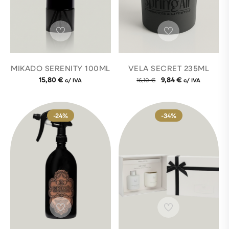
MIKADO SERENITY 100ML
VELA SECRET 235ML
15,80
€
9,84
€
c/ IVA
16,10
€
c/ IVA
-24%
-34%