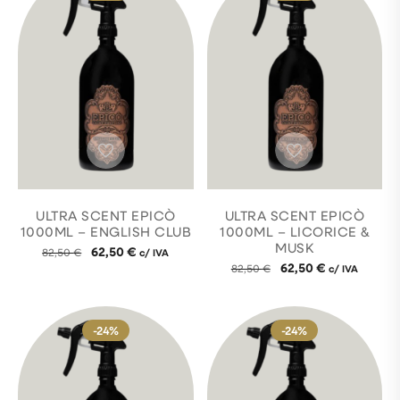
ULTRA SCENT EPICÒ
ULTRA SCENT EPICÒ
1000ML – ENGLISH CLUB
1000ML – LICORICE &
MUSK
62,50
€
82,50
€
c/ IVA
62,50
€
82,50
€
c/ IVA
-24%
-24%