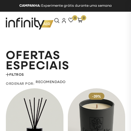
CAMPANHA:
Experimente grátis durante uma semana
0
0
OFERTAS
ESPECIAIS
FILTROS
ORDENAR POR:
-39%