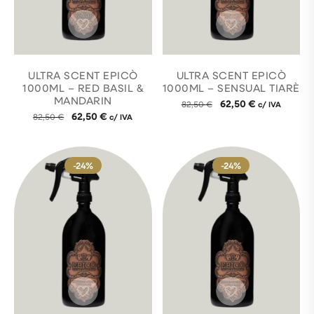
ULTRA SCENT EPICÒ
ULTRA SCENT EPICÒ
1000ML – RED BASIL &
1000ML – SENSUAL TIARÈ
MANDARIN
62,50
€
82,50
€
c/ IVA
62,50
€
82,50
€
c/ IVA
-24%
-24%