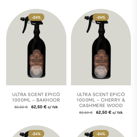
-24%
-24%
ULTRA SCENT EPICÒ
ULTRA SCENT EPICÒ
1000ML – BAKHOOR
1000ML – CHERRY &
CASHMERE WOOD
62,50
€
82,50
€
c/ IVA
62,50
€
82,50
€
c/ IVA
-24%
-24%