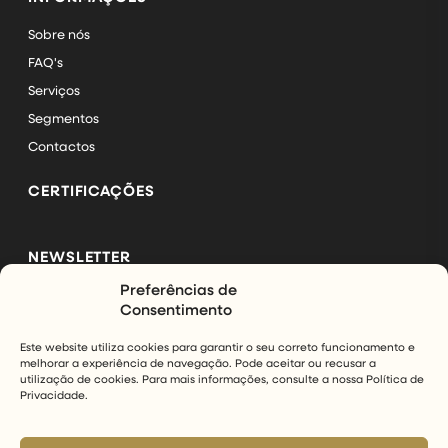
Sobre nós
FAQ's
Serviços
Segmentos
Contactos
CERTIFICAÇÕES
NEWSLETTER
Preferências de
Subscreva a nossa newsletter e mantenha-se a par das
Consentimento
últimas novidades da InfinityAir.
Este website utiliza cookies para garantir o seu correto funcionamento e
melhorar a experiência de navegação. Pode aceitar ou recusar a
SUBSCREVER
utilização de cookies. Para mais informações, consulte a nossa Política de
Privacidade.