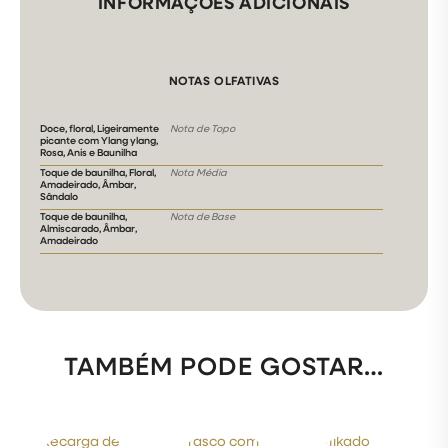
INFORMAÇÕES ADICIONAIS
NOTAS OLFATIVAS
Doce, floral, Ligeiramente
Nota de Topo
picante com Ylang ylang,
Rosa, Anis e Baunilha
Toque de baunilha, Floral,
Nota Média
Amadeirado, Âmbar,
Sândalo
Toque de baunilha,
Nota de Base
Almiscarado, Âmbar,
Amadeirado
TAMBÉM PODE GOSTAR…