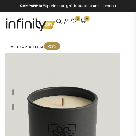
CAMPANHA:
Experimente grátis durante uma semana
0
0
-39%
VOLTAR À LOJA