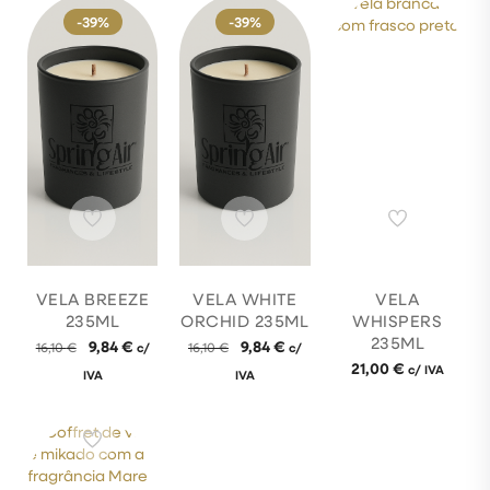
-39%
-39%
VELA BREEZE
VELA WHITE
VELA
235ML
ORCHID 235ML
WHISPERS
235ML
9,84
€
9,84
€
16,10
€
c/
16,10
€
c/
21,00
€
c/ IVA
IVA
IVA