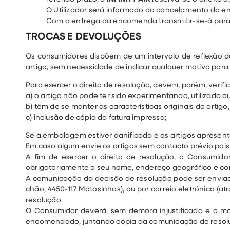
O Utilizador será informado do cancelamento da e
Com a entrega da encomenda transmitir-se-á para o 
TROCAS E DEVOLUÇÕES
Os consumidores dispõem de um intervalo de reflexão d
artigo, sem necessidade de indicar qualquer motivo para 
Para exercer o direito de resolução, devem, porém, verifi
a) o artigo não pode ter sido experimentando, utilizado o
b) têm de se manter as características originais do art
c) inclusão de cópia da fatura impressa;
Se a embalagem estiver danificada e os artigos apresen
Em caso algum envie os artigos sem contacto prévio poi
A fim de exercer o direito de resolução, o Consumid
obrigatoriamente o seu nome, endereço geográfico e cont
A comunicação da decisão de resolução pode ser enviada 
chão, 4450-117 Matosinhos), ou por correio eletrónico (
resolução.
O Consumidor deverá, sem demora injustificada e o mai
encomendado, juntando cópia da comunicação de resoluç