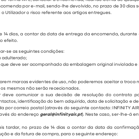
ncomenda por e-mail, sendo-lhe devolvido, no prazo de 30 dias 
Utilizador o risco referente aos artigos entregues.
e 14 dias, a contar da data de entrega da encomenda, durante 
o efeito.
car-se as seguintes condições:
u adulterado;
igo, que deve ser acompanhado da embalagem original inviolada e
tarem marcas evidentes de uso, não poderemos aceitar a troca n
s os mesmos não serão rececionados.
or deve comunicar a sua decisão de resolução do contrato 
actos, identificação do bem adquirido, data de solicitação e d
por correio postal (através do seguinte contacto: INFINITY AIR, 
através do endereço
geral@infinityair.pt
). Neste caso, ser-lhe-á 
s tardar, no prazo de 14 dias a contar da data da confirmaçã
ão e da fatura de compra, para o seguinte endereço: