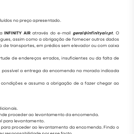
cluídos no preço apresentado.
 a
INFINITY AIR
através do e-mail
geral@infinityair.pt
. O
regues, assim como a obrigação de fornecer outros dados
ção de transportes, em prédios sem elevador ou com caixa
tude de endereços errados, insuficientes ou da falta de
o possível a entrega da encomenda na morada indicada
 condições e assuma a obrigação de a fazer chegar ao
icionais.
retende proceder ao levantamento da encomenda.
el para levantamento.
or, para proceder ao levantamento da encomenda. Findo o
er responsabilidade por esse facto.