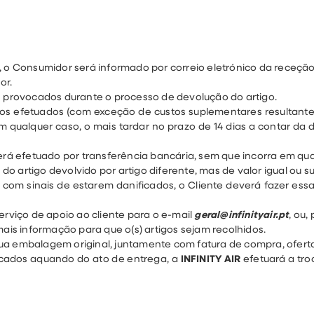
o, o Consumidor será informado por correio eletrónico da receç
or.
s provocados durante o processo de devolução do artigo.
 efetuados (com exceção de custos suplementares resultante
m qualquer caso, o mais tardar no prazo de 14 dias a contar da
 efetuado por transferência bancária, sem que incorra em quai
do artigo devolvido por artigo diferente, mas de valor igual ou su
m sinais de estarem danificados, o Cliente deverá fazer essa
erviço de apoio ao cliente para o e-mail
geral@infinityair.pt
, ou
mais informação para que o(s) artigos sejam recolhidos.
ua embalagem original, juntamente com fatura de compra, ofert
cados aquando do ato de entrega, a
INFINITY AIR
efetuará a troc