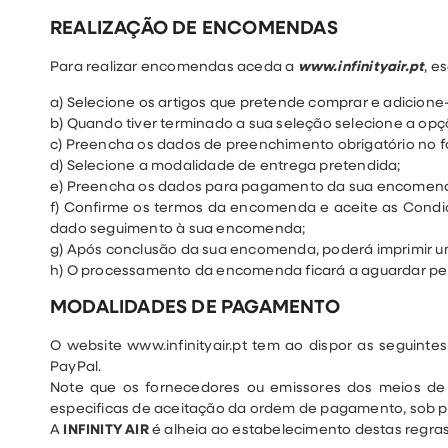
REALIZAÇÃO DE ENCOMENDAS
Para realizar encomendas aceda a
www.infinityair.pt
, e
a) Selecione os artigos que pretende comprar e adicione
b) Quando tiver terminado a sua seleção selecione a op
c) Preencha os dados de preenchimento obrigatório no f
d) Selecione a modalidade de entrega pretendida;
e) Preencha os dados para pagamento da sua encomen
f) Confirme os termos da encomenda e aceite as Condiçõ
dado seguimento à sua encomenda;
g) Após conclusão da sua encomenda, poderá imprimir
h) O processamento da encomenda ficará a aguardar pe
MODALIDADES DE PAGAMENTO
O website www.infinityair.pt tem ao dispor as seguint
PayPal.
Note que os fornecedores ou emissores dos meios de
especificas de aceitação da ordem de pagamento, sob p
A
INFINITY AIR
é alheia ao estabelecimento destas regras