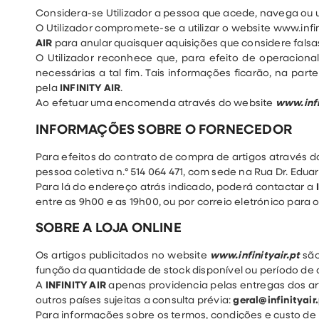
Considera-se Utilizador a pessoa que acede, navega ou ut
O Utilizador compromete-se a utilizar o website www.in
AIR
para anular quaisquer aquisições que considere falsa
O Utilizador reconhece que, para efeito de operacion
necessárias a tal fim. Tais informações ficarão, na parte
pela
INFINITY AIR
.
Ao efetuar uma encomenda através do website
www.infi
INFORMAÇÕES SOBRE O FORNECEDOR
Para efeitos do contrato de compra de artigos através 
pessoa coletiva n.º 514 064 471, com sede na Rua Dr. Eduar
Para lá do endereço atrás indicado, poderá contactar a
entre as 9h00 e as 19h00, ou por correio eletrónico para
SOBRE A LOJA ONLINE
Os artigos publicitados no website
www.infinityair.pt
são
função da quantidade de stock disponível ou período d
A
INFINITY AIR
apenas providencia pelas entregas dos art
outros países sujeitas a consulta prévia:
geral@infinityair
Para informações sobre os termos, condições e custo de