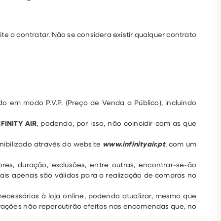
e a contratar. Não se considera existir qualquer contrato
do em modo P.V.P. (Preço de Venda a Público), incluindo
NFINITY AIR
, podendo, por isso, não coincidir com as que
nibilizado através do website
www.infinityair.pt
, com um
es, duração, exclusões, entre outras, encontrar-se-ão
is apenas são válidos para a realização de compras no
necessárias à loja online, podendo atualizar, mesmo que
erações não repercutirão efeitos nas encomendas que, no