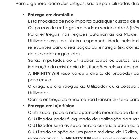
Para a generalidade dos artigos, são disponibilizadas 
Entrega em domicílio
Esta modalidade não importa quaisquer custos de e
Os prazos de entrega em podem variar entre 3 (trê
Para entregas nas regiões autónomas da Madeira,
Utilizador assume inteira responsabilidade pela i
relevantes para a realização da entrega (ex: domi
de elevador exígua, etc).
Serão imputados ao Utilizador todos os custos res
indicação da existência de situações relevantes pa
A
INFINITY AIR
reserva-se o direito de proceder 
para envio.
O artigo será entregue ao Utilizador ou a pess
Utilizador.
Com a entrega da encomenda transmitir-se-á para o 
Entrega em loja física
O utilizador pode ainda optar pela modalidade de e
O Utilizador poderá, aquando da realização da su
O Utilizador será avisado para o correio eletróni
O Utilizador dispõe de um prazo máximo de 15 dias
referido prazo, a
INFINITY AIR
reserva-se o direito a