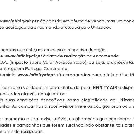
www.infinityair.pt
não constituem oferta de venda, mas um convit
ssa aceitação da encomenda efetuada pelo Utilizador.
mpanhas que estejam em curso e respetiva duração.
te
www.infinityair.pt
à data de realização da encomenda.
.V.A. (Imposto sobre Valor Acrescentado), ou seja, é apresenta
entrega em Portugal Continental.
domínio
www.infinityair.pt
são preparadas para a loja online
I
com uma validade limitada, atribuído pela
INFINITY AIR
e dispo
alizadas através da loja online.
suas condições específicas, como elegibilidade de Utilizador
nha. As campanhas disponíveis online e os códigos promociona
uer momento e sem aviso prévio, as alterações que considerar 
vidades e campanhas que forem surgindo. Não obstante, tais alt
nham sido realizadas.