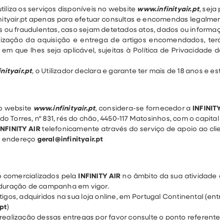
iliza os serviços disponíveis no website
www.infinityair.pt
, seja
finityair.pt apenas para efetuar consultas e encomendas legalm
s ou fraudulentas, caso sejam detetados atos, dados ou informaçõ
alização da aquisição e entrega de artigos encomendados, ter
 em que lhes seja aplicável, sujeitas à Política de Privacidade 
nityair.pt
, o Utilizador declara e garante ter mais de 18 anos e e
do website
www.infinityair.pt
, considera-se fornecedor a
INFINIT
do Torres, nº 831, rés do chão, 4450-117 Matosinhos, com o capital 
INFINITY AIR
telefonicamente através do serviço de apoio ao cli
 o endereço
geral@infinityair.pt
 comercializados pela
INFINITY AIR
no âmbito da sua atividade c
e duração de campanha em vigor.
igos, adquiridos na sua loja online, em Portugal Continental (e
.pt
)
 realização dessas entregas por favor consulte o ponto referen