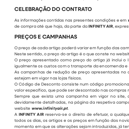
CELEBRAÇÃO DO CONTRATO
As informações contidas nas presentes condições e em
de compra até que haja, da parte da
INFINITY AIR
, expre
PREÇOS E CAMPANHAS
O preço de cada artigo poderá variar em função das ca
Neste sentido, o preço do artigo é o que conste no websi
O preço apresentado como preço do artigo já inclui o I
igualmente os custos com o transporte da encomenda e 
As campanhas de redução de preço apresentadas no 
estejam em vigor nas lojas físicas.
O Código de Desconto consiste num código promocional 
valor específico, que pode ser descontado nas compras re
Sempre que exista uma campanha em vigor no site, as 
devidamente detalhadas, na página da respetiva campa
website
www.infinityair.pt
.
A
INFINITY AIR
reserva-se o direito de efetuar, a qualq
todos os dias, os artigos e os preços em função das no
momento em que as alterações sejam introduzidas, já te