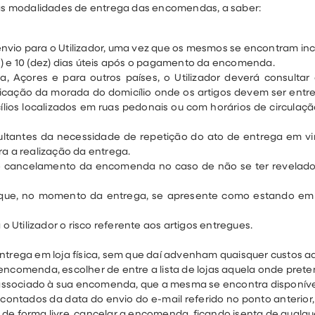
duas modalidades de entrega das encomendas, a saber:
nvio para o Utilizador, uma vez que os mesmos se encontram in
s) e 10 (dez) dias úteis após o pagamento da encomenda.
 Açores e para outros países, o Utilizador deverá consultar
ndicação da morada do domicílio onde os artigos devem ser ent
cílios localizados em ruas pedonais ou com horários de circula
ultantes da necessidade de repetição do ato de entrega em vir
ra a realização da entrega.
ao cancelamento da encomenda no caso de não se ter revelad
oa que, no momento da entrega, se apresente como estando em
Utilizador o risco referente aos artigos entregues.
ntrega em loja física, sem que daí advenham quaisquer custos ad
a encomenda, escolher de entre a lista de lojas aquela onde p
co associado à sua encomenda, que a mesma se encontra disponív
, contados da data do envio do e-mail referido no ponto anteri
, de forma livre, cancelar a encomenda, ficando isenta de qualqu