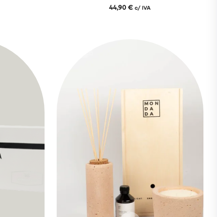
44,90
€
c/ IVA