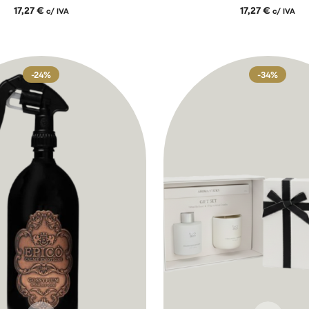
17,27
€
17,27
€
c/ IVA
c/ IVA
-24%
-34%