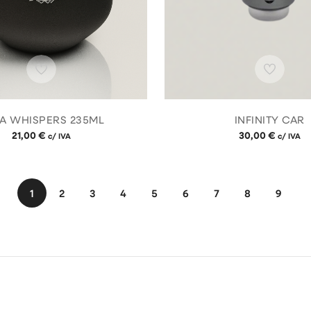
A WHISPERS 235ML
INFINITY CAR
21,00
€
30,00
€
c/ IVA
c/ IVA
1
2
3
4
5
6
7
8
9