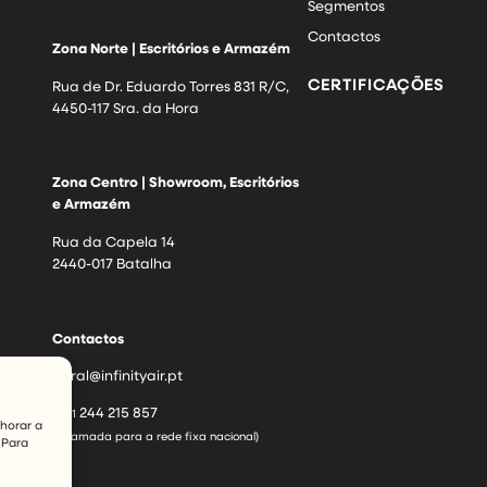
Segmentos
Contactos
Zona Norte | Escritórios e Armazém
CERTIFICAÇÕES
Rua de Dr. Eduardo Torres 831 R/C,
4450-117 Sra. da Hora
Zona Centro | Showroom, Escritórios
e Armazém
Rua da Capela 14
2440-017 Batalha
Contactos
geral@infinityair.pt
244 215 857
+351
lhorar a
(Chamada para a rede fixa nacional)
 Para