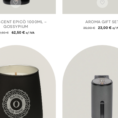
SCENT EPICÒ 1000ML –
AROMA GIFT SE
GOSSYPIUM
23,00
€
35,00
€
c/ 
62,50
€
2,50
€
c/ IVA