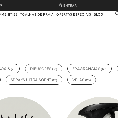
S
ENTRAR
AMENITIES
TOALHAS DE PRAIA
OFERTAS ESPECIAIS
BLOG
O
SOAIS
DIFUSORES
FRAGRÂNCIAS
(
2
)
(
18
)
(
49
)
SPRAYS ULTRA SCENT
VELAS
(
21
)
(
25
)