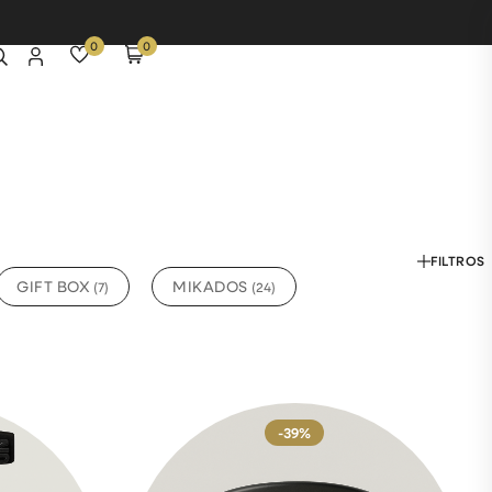
0
0
FILTROS
GIFT BOX
MIKADOS
(
7
)
(
24
)
-39%