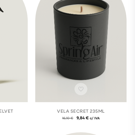
ELVET
VELA SECRET 235ML
9,84
€
16,10
€
c/ IVA