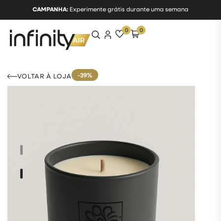
CAMPANHA:
Experimente grátis durante uma semana
0
0
-39%
VOLTAR À LOJA