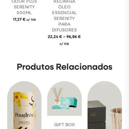
ODOR PLUS
RECARGA
SERENITY
ÓLEO
500ML
ESSENCIAL
SERENITY
17,27
€
c/ IVA
PARA
DIFUSORES
22,24
€
–
96,86
€
c/ IVA
Produtos Relacionados
GIFT BOX