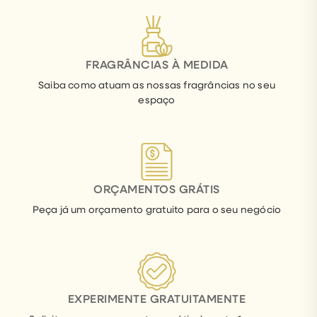
removê-
la
e
inserir
FRAGRÂNCIAS À MEDIDA
um
novo
Saiba como atuam as nossas fragrâncias no seu
espaço
pavio,
prolongando
a
vida
da
vela
ORÇAMENTOS GRÁTIS
de
forma
Peça já um orçamento gratuito para o seu negócio
elegante.
A
sua
fragrância
natalícia
EXPERIMENTE GRATUITAMENTE
combina