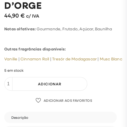
D’ORGE
44,90
€
c/ IVA
A
Notas olfativas:
Gourmande, Frutado, Açúcar, Baunilha
vela
Sucre
d’orge
Outras fragrâncias disponíveis:
da
Vanille
|
Cinnamon Roll
|
Tresór de Madagascar
|
Musc Blanc
coleção
Poudrée
5 em stock
Noël
foi
ADICIONAR
concebida
para
evocar
ADICIONAR AOS FAVORITOS
a
magia
dos
Descrição
momentos