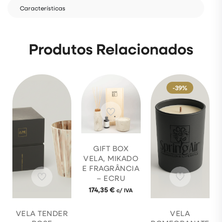
de
Características
inverno.
Com
pérolas
Produtos Relacionados
de
cera
vegetal
100%
-39%
biodegradáveis,
oferece
uma
queima
limpa,
segura
GIFT BOX
e
VELA, MIKADO
reutilizável,
E FRAGRÂNCIA
mantendo-
– ECRU
se
174,35
€
c/ IVA
fiel
à
VELA TENDER
VELA
filosofia