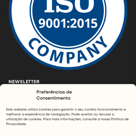
NEWSLETTER
Preferências de
Subscreva a nossa newsletter e mantenha-se a par das
Consentimento
últimas novidades da InfinityAir.
Este website utiliza cookies para garantir o seu correto funcionamento e
melhorar a experiência de navegação. Pode aceitar ou recusar a
SUBSCREVER
utilização de cookies. Para mais informações, consulte a nossa Política de
Privacidade.