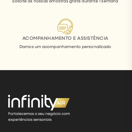
a
Solicite as nossas amostras grátis durante 1 semana
doçura
do
açúcar
de
pauzinho
ACOMPANHAMENTO E ASSISTÊNCIA
com
toques
Damos um acompanhamento personalizado
cremosos
de
baunilha,
criando
uma
atmosfera
acolhedora
e
nostálgica.
Fortalecemos o seu negócio com
experiências sensoriais