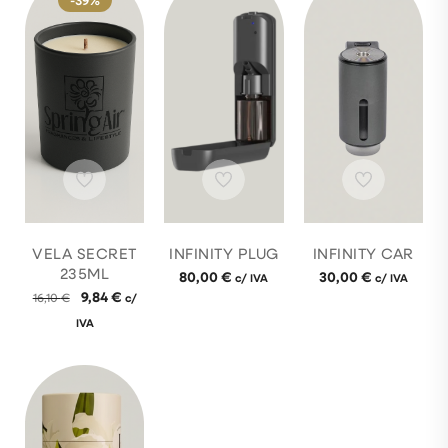
-39%
VELA SECRET
INFINITY PLUG
INFINITY CAR
235ML
80,00
€
30,00
€
c/ IVA
c/ IVA
9,84
€
16,10
€
c/
IVA