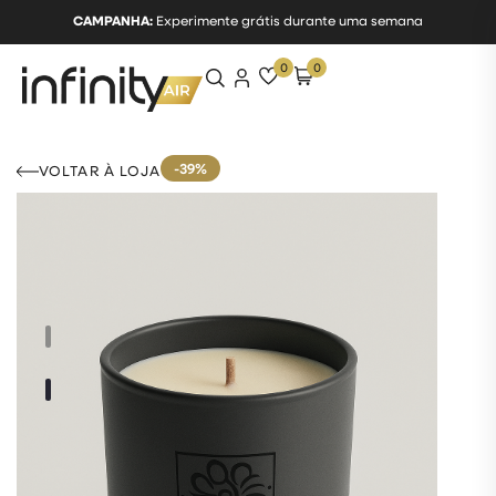
CAMPANHA:
Experimente grátis durante uma semana
0
0
-39%
VOLTAR À LOJA