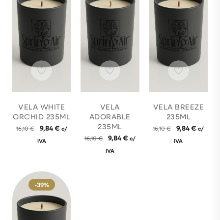
VELA WHITE
VELA
VELA BREEZE
ORCHID 235ML
ADORABLE
235ML
235ML
9,84
€
9,84
€
16,10
€
c/
16,10
€
c/
9,84
€
16,10
€
c/
IVA
IVA
IVA
-39%