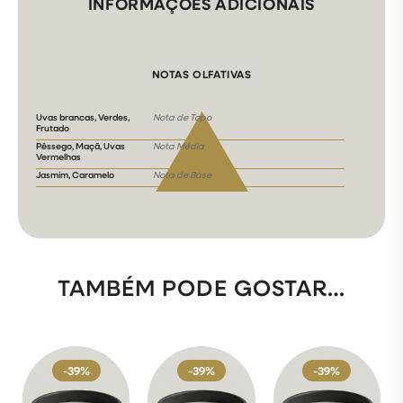
INFORMAÇÕES ADICIONAIS
NOTAS OLFATIVAS
Uvas brancas, Verdes,
Nota de Topo
Frutado
Pêssego, Maçã, Uvas
Nota Média
Vermelhas
Jasmim, Caramelo
Nota de Base
TAMBÉM PODE GOSTAR…
-39%
-39%
-39%