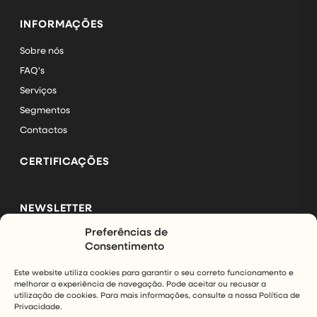
INFORMAÇÕES
Sobre nós
FAQ's
Serviços
Segmentos
Contactos
CERTIFICAÇÕES
NEWSLETTER
Preferências de
Subscreva a nossa newsletter e mantenha-se a par das
Consentimento
últimas novidades da InfinityAir.
Este website utiliza cookies para garantir o seu correto funcionamento e
melhorar a experiência de navegação. Pode aceitar ou recusar a
SUBSCREVER
utilização de cookies. Para mais informações, consulte a nossa Política de
Privacidade.