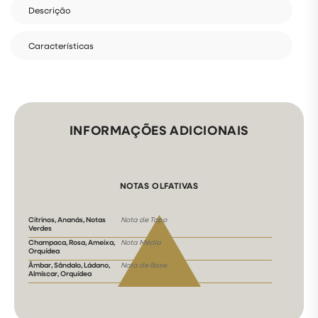
Descrição
Características
INFORMAÇÕES ADICIONAIS
NOTAS OLFATIVAS
Citrinos, Ananás, Notas
Nota de Topo
Verdes
Champaca, Rosa, Ameixa,
Nota Média
Orquídea
Âmbar, Sândalo, Ládano,
Nota de Base
Almíscar, Orquídea