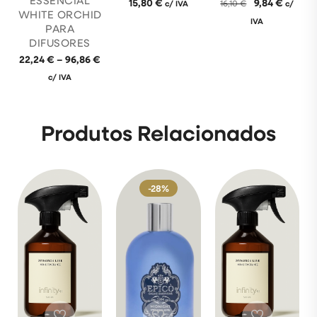
ESSENCIAL
15,80
€
9,84
€
c/ IVA
16,10
€
c/
WHITE ORCHID
IVA
PARA
DIFUSORES
22,24
€
–
96,86
€
c/ IVA
Produtos Relacionados
-28%