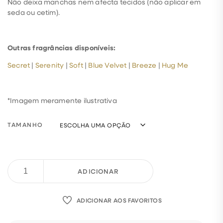
Não deixa manchas nem afecta tecidos (não aplicar em
seda ou cetim).
Outras fragrâncias disponíveis:
Secret
|
Serenity
|
Soft
|
Blue Velvet
|
Breeze
|
Hug Me
*Imagem meramente ilustrativa
TAMANHO
ADICIONAR
ADICIONAR AOS FAVORITOS