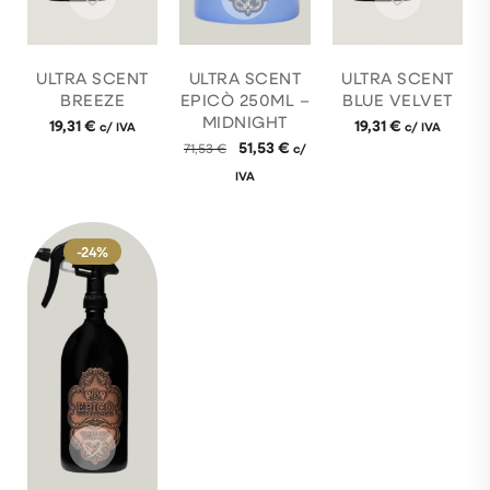
ULTRA SCENT
ULTRA SCENT
ULTRA SCENT
BREEZE
EPICÒ 250ML –
BLUE VELVET
MIDNIGHT
19,31
€
19,31
€
c/ IVA
c/ IVA
51,53
€
71,53
€
c/
IVA
-24%