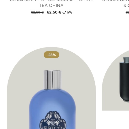
TEA CHINA
&
62,50
€
82,50
€
c/ IVA
8
-28%