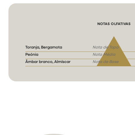
NOTAS OLFATIVAS
Toranja, Bergamota
Nota de Topo
Peónia
Nota Média
Âmbar branco, Almíscar
Nota de Base