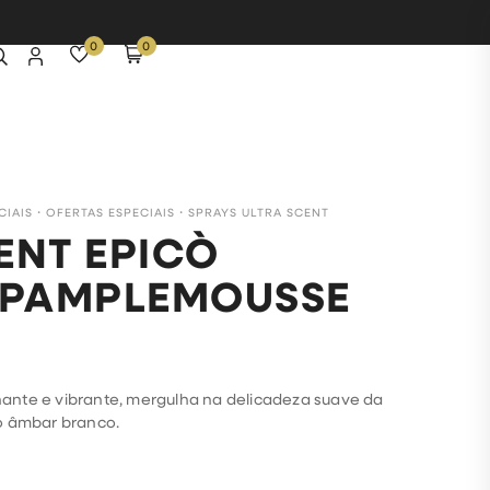
0
0
CIAIS
・
OFERTAS ESPECIAIS
・
SPRAYS ULTRA SCENT
ENT EPICÒ
– PAMPLEMOUSSE
ilhante e vibrante, mergulha na delicadeza suave da
o âmbar branco.