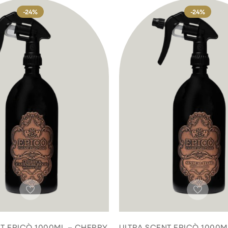
-24%
-24%
T EPICÒ 1000ML – CHERRY
ULTRA SCENT EPICÒ 1000M