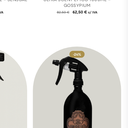
GOSSYPIUM
62,50
€
IVA
82,50
€
c/ IVA
-24%