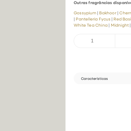
Outras fragrâncias disponív
Gossypium
|
Bakhoor
|
Cher
|
Pantelleria Fycus
|
Red Basi
White Tea China
|
Midnight
Características