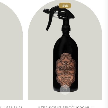
-24%
L – SENSUAL
ULTRA SCENT EPICÒ 1000ML –