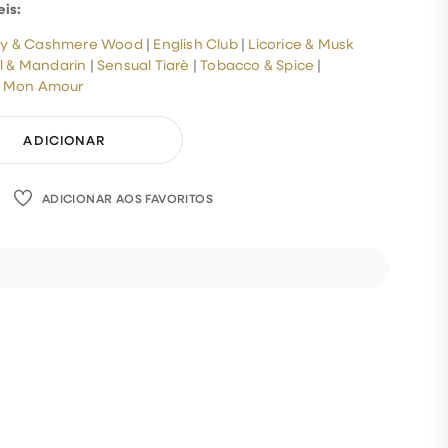
eis:
ry & Cashmere Wood
|
English Club
|
Licorice & Musk
l & Mandarin
|
Sensual Tiarè
|
Tobacco & Spice
|
|
Mon Amour
ADICIONAR
ADICIONAR AOS FAVORITOS