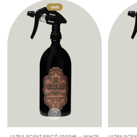
-24%
ULTRA SCENT EPICÒ 1000ML – WHITE
ULTRA SCEN