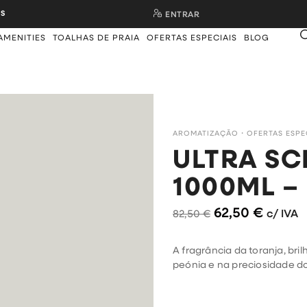
S
ENTRAR
AMENITIES
TOALHAS DE PRAIA
OFERTAS ESPECIAIS
BLOG
AROMATIZAÇÃO
・
OFERTAS ESPE
ULTRA SC
1000ML 
62,50
€
c/ IVA
82,50
€
A fragrância da toranja, br
peónia e na preciosidade d