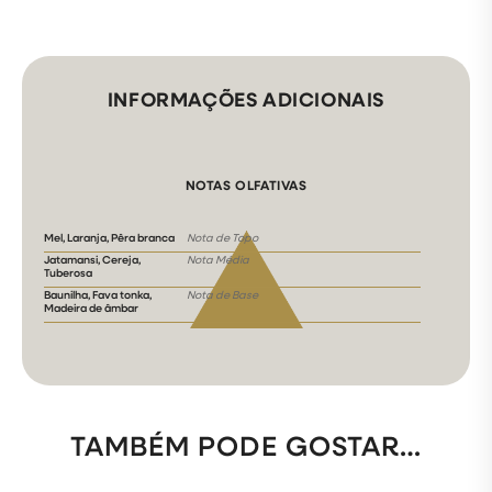
INFORMAÇÕES ADICIONAIS
NOTAS OLFATIVAS
Mel, Laranja, Pêra branca
Nota de Topo
Jatamansi, Cereja,
Nota Média
Tuberosa
Baunilha, Fava tonka,
Nota de Base
Madeira de âmbar
TAMBÉM PODE GOSTAR…