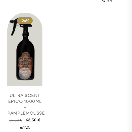
c/ IVA
-24%
ULTRA SCENT
EPICÒ 1000ML
–
PAMPLEMOUSSE
62,50
€
82,50
€
c/ IVA