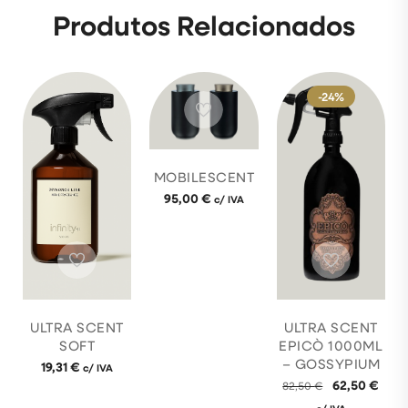
Produtos Relacionados
-24%
MOBILESCENT
95,00
€
c/ IVA
ULTRA SCENT
ULTRA SCENT
SOFT
EPICÒ 1000ML
– GOSSYPIUM
19,31
€
c/ IVA
62,50
€
82,50
€