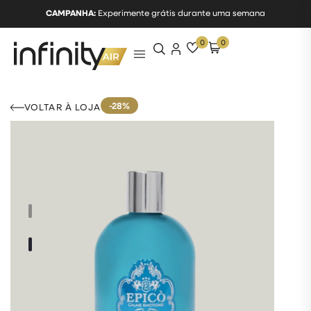
CAMPANHA:
Experimente grátis durante uma semana
0
0
-28%
VOLTAR À LOJA