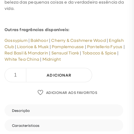
beleza das pequenas coisas e da verdadeira essência da
vida.
Outras fragrâncias disponíveis:
Gossypium
|
Bakhoor
|
Cherry & Cashmere Wood
|
English
Club
|
Licorice & Musk
|
Pamplemousse
|
Pantelleria Fycus
|
Red Basil & Mandarin
|
Sensual Tiarè
|
Tobacco & Spice
|
White Tea China
|
Midnight
ADICIONAR
ADICIONAR AOS FAVORITOS
Descrição
Características