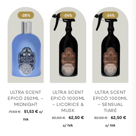
-28%
-24%
-24%
ULTRA SCENT
ULTRA SCENT
ULTRA SCENT
EPICÒ 250ML –
EPICÒ 1000ML
EPICÒ 1000ML
MIDNIGHT
– LICORICE &
– SENSUAL
MUSK
TIARÈ
51,53
€
71,53
€
c/
62,50
€
62,50
€
82,50
€
82,50
€
IVA
c/ IVA
c/ IVA