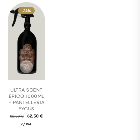
-24%
ULTRA SCENT
EPICÒ 1000ML
– PANTELLERIA
FYCUS
62,50
€
82,50
€
c/ IVA