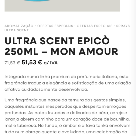
AROMATIZAÇÃO
・
OFERTAS ESPECIAIS
・
OFERTAS ESPECIAIS
・
SPRAYS
ULTRA SCENT
ULTRA SCENT EPICÒ
250ML – MON AMOUR
51,53
€
c/ IVA
71,53
€
Integrada numa linha premium de perfumaria italiana, esta
fragrância traduz a elegância e sofisticação de uma criação
olfativa cuidadosamente desenvolvida.
Uma fragrância que nasce da ternura dos gestos simples,
daqueles instantes inesperados que despertam emoções
profundas. As notas frutadas e delicadas de pêra, cereja e
laranja abrem caminho para um coração doce de baunilha,
mel e tuberosa. No fundo, o âmbar e a fava tonka envolvem
tudo num abraço quente e aveludado, uma celebração da