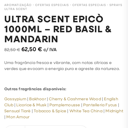
AROMATIZAÇÃO
・
OFERTAS ESPECIAIS
・
OFERTAS ESPECIAIS
・
SPRAYS
ULTRA SCENT
ULTRA SCENT EPICÒ
1000ML – RED BASIL &
MANDARIN
62,50
€
c/ IVA
82,50
€
Uma fragrância fresca e vibrante, com notas cítricas e
verdes que evocam a energia pura e agreste da natureza.
Outras fragrâncias disponíveis:
Gossypium
|
Bakhoor
|
Cherry & Cashmere Wood
|
English
Club
|
Licorice & Musk
|
Pamplemousse
|
Pantelleria Fycus
|
Sensual Tiarè
|
Tobacco & Spice
|
White Tea China
|
Midnight
|
Mon Amour