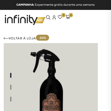
CAMPANHA:
Experimente grátis durante uma semana
0
0
-24%
VOLTAR À LOJA