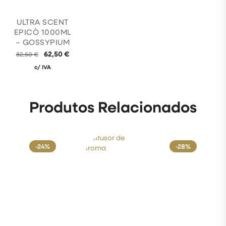
ULTRA SCENT
EPICÒ 1000ML
– GOSSYPIUM
62,50
€
82,50
€
c/ IVA
Produtos Relacionados
-24%
-28%