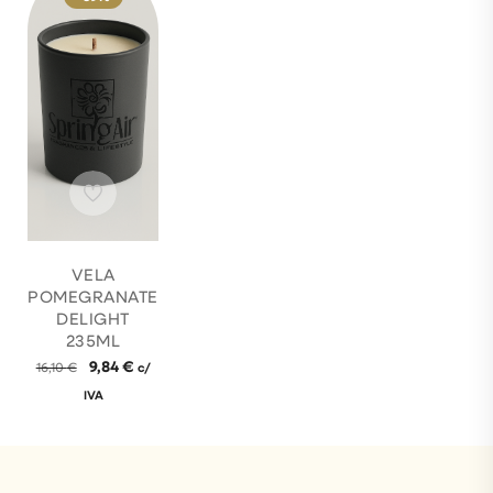
VELA
POMEGRANATE
DELIGHT
235ML
9,84
€
16,10
€
c/
IVA