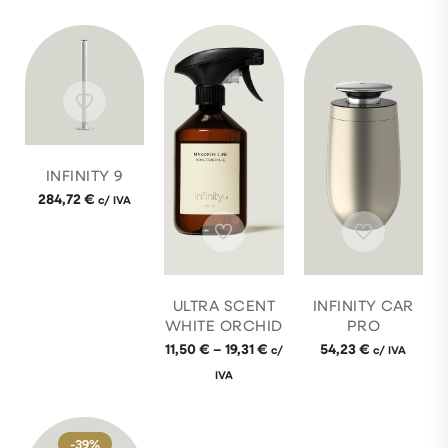
INFINITY 9
284,72
€
c/ IVA
ULTRA SCENT
INFINITY CAR
WHITE ORCHID
PRO
11,50
€
–
19,31
€
54,23
€
c/
c/ IVA
IVA
-39%