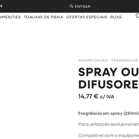
S
ENTRAR
AMENITIES
TOALHAS DE PRAIA
OFERTAS ESPECIAIS
BLOG
AROMATIZAÇÃO
・
FRAGRÂNCIAS
SPRAY O
DIFUSORE
14,77
€
c/ IVA
Fragrância em spray (250ml)
Para utilização exclusivame
Compatível com o equipam