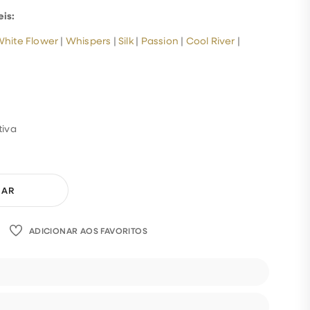
eis:
hite Flower
|
Whispers
|
Silk
|
Passion
|
Cool River
|
tiva
ADICIONAR
ADICIONAR AOS FAVORITOS