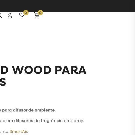
0
0
UD WOOD PARA
S
 para difusor de ambiente.
nte em difusores de fragrância em spray.
ento
SmartAir
.