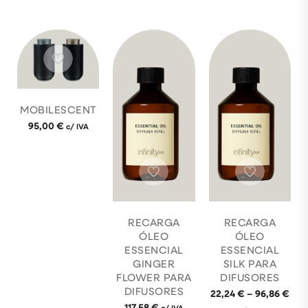
MOBILESCENT
95,00
€
c/ IVA
RECARGA
RECARGA
ÓLEO
ÓLEO
ESSENCIAL
ESSENCIAL
GINGER
SILK PARA
FLOWER PARA
DIFUSORES
DIFUSORES
22,24
€
–
96,86
€
117,58
€
c/ IVA