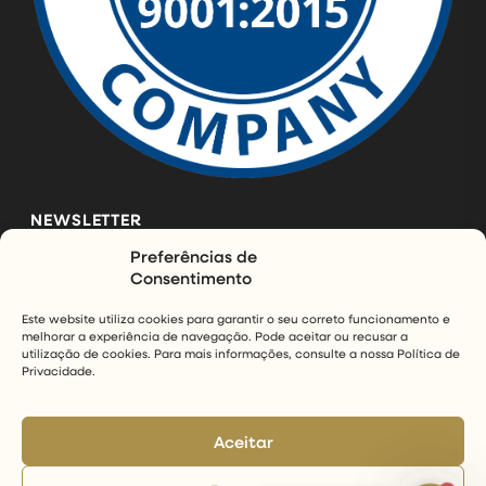
NEWSLETTER
Preferências de
Subscreva a nossa newsletter e mantenha-se a par das
Consentimento
últimas novidades da InfinityAir.
Este website utiliza cookies para garantir o seu correto funcionamento e
melhorar a experiência de navegação. Pode aceitar ou recusar a
SUBSCREVER
utilização de cookies. Para mais informações, consulte a nossa Política de
Privacidade.
Aceitar