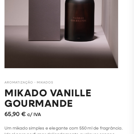
AROMATIZAÇÃO
・
MIKADOS
MIKADO VANILLE
GOURMANDE
65,90
€
c/ IVA
Um mikado simples e elegante com 550 ml de fragrância.