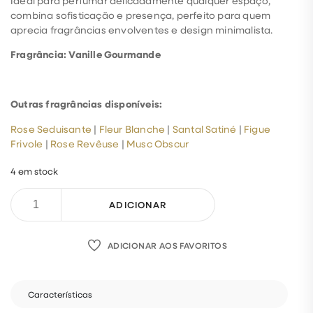
Ideal para perfumar delicadamente qualquer espaço,
combina sofisticação e presença, perfeito para quem
aprecia fragrâncias envolventes e design minimalista.
Fragrância: Vanille Gourmande
Outras fragrâncias disponíveis:
Rose Seduisante
|
Fleur Blanche
|
Santal Satiné
|
Figue
Frivole
|
Rose Revêuse
|
Musc Obscur
4 em stock
ADICIONAR
ADICIONAR AOS FAVORITOS
Características