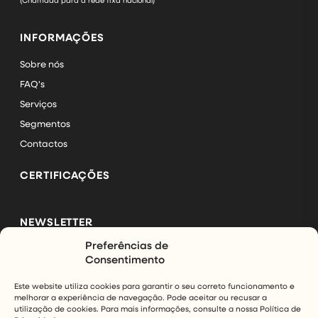
(Chamada para a rede fixa nacional)
INFORMAÇÕES
Sobre nós
FAQ's
Serviços
Segmentos
Contactos
CERTIFICAÇÕES
NEWSLETTER
Preferências de
Subscreva a nossa newsletter e mantenha-se a par das
Consentimento
últimas novidades da InfinityAir.
Este website utiliza cookies para garantir o seu correto funcionamento e
melhorar a experiência de navegação. Pode aceitar ou recusar a
SUBSCREVER
utilização de cookies. Para mais informações, consulte a nossa Política de