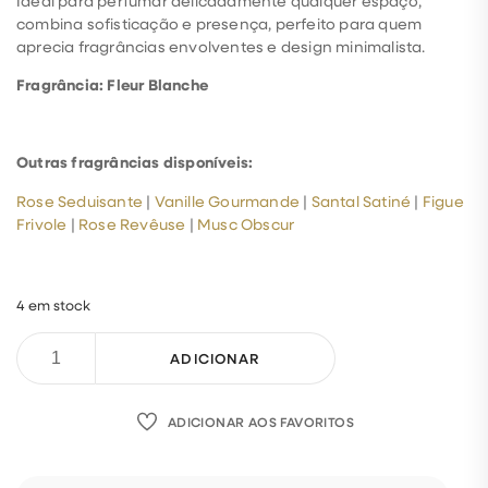
Ideal para perfumar delicadamente qualquer espaço,
combina sofisticação e presença, perfeito para quem
aprecia fragrâncias envolventes e design minimalista.
Fragrância: Fleur Blanche
Outras fragrâncias disponíveis:
Rose Seduisante
|
Vanille Gourmande
|
Santal Satiné
|
Figue
Frivole
|
Rose Revêuse
|
Musc Obscur
4 em stock
ADICIONAR
ADICIONAR AOS FAVORITOS