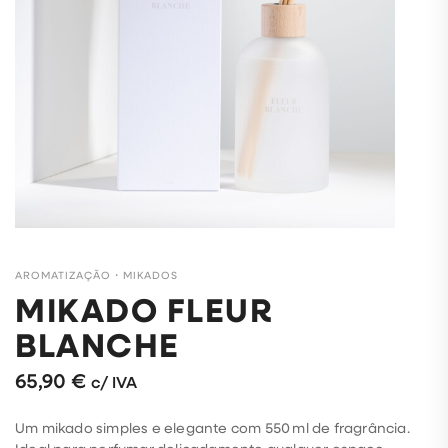
AROMATIZAÇÃO
・
MIKADOS
MIKADO FLEUR
BLANCHE
65,90
€
c/ IVA
Um mikado simples e elegante com 550 ml de fragrância.