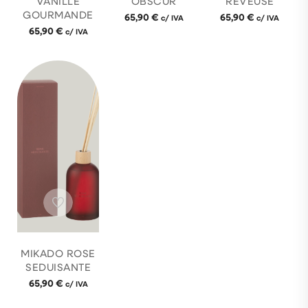
VANILLE
OBSCUR
REVÊUSE
GOURMANDE
65,90
€
65,90
€
c/ IVA
c/ IVA
65,90
€
c/ IVA
MIKADO ROSE
SEDUISANTE
65,90
€
c/ IVA