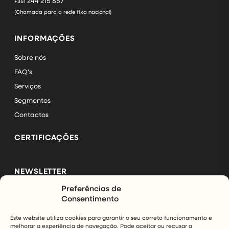
244 215 857
+351
(Chamada para a rede fixa nacional)
INFORMAÇÕES
Sobre nós
FAQ's
Serviços
Segmentos
Contactos
CERTIFICAÇÕES
NEWSLETTER
Preferências de
Subscreva a nossa newsletter e mantenha-se a par das
Consentimento
últimas novidades da InfinityAir.
Este website utiliza cookies para garantir o seu correto funcionamento e
melhorar a experiência de navegação. Pode aceitar ou recusar a
SUBSCREVER