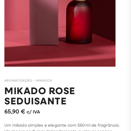
AROMATIZAÇÃO
・
MIKADOS
MIKADO ROSE
SEDUISANTE
65,90
€
c/ IVA
Um mikado simples e elegante com 550 ml de fragrância.