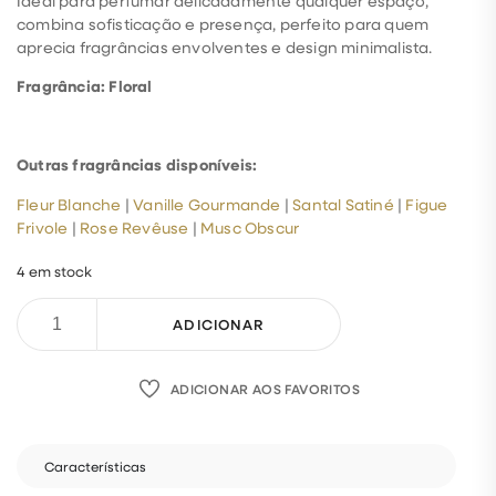
Ideal para perfumar delicadamente qualquer espaço,
combina sofisticação e presença, perfeito para quem
aprecia fragrâncias envolventes e design minimalista.
Fragrância: Floral
Outras fragrâncias disponíveis:
Fleur Blanche
|
Vanille Gourmande
|
Santal Satiné
|
Figue
Frivole
|
Rose Revêuse
|
Musc Obscur
4 em stock
ADICIONAR
ADICIONAR AOS FAVORITOS
Características