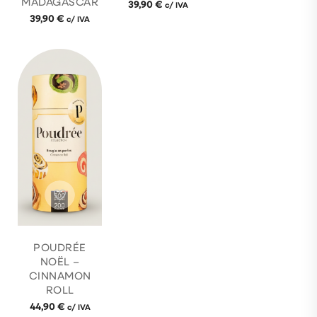
MADAGASCAR
39,90
€
c/ IVA
39,90
€
c/ IVA
POUDRÉE
NOËL –
CINNAMON
ROLL
44,90
€
c/ IVA