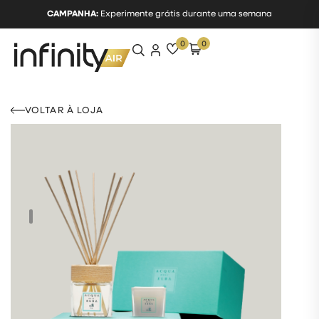
CAMPANHA:
Experimente grátis durante uma semana
0
0
VOLTAR À LOJA