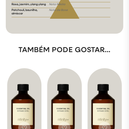
Rosa, jasmim, ylang ylang
Nota Média
Patchouli, baunilha,
Nota de Base
almíscar
TAMBÉM PODE GOSTAR…