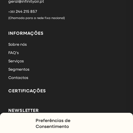
geral@infinityair.pt
244 215 857
+351
(Chamada para a rede fixa nacional)
INFORMAÇÕES
Sobre nós
FAQ's
Serviços
Segmentos
Contactos
CERTIFICAÇÕES
NEWSLETTER
Preferências de
Subscreva a nossa newsletter e mantenha-se a par das
Consentimento
últimas novidades da InfinityAir.