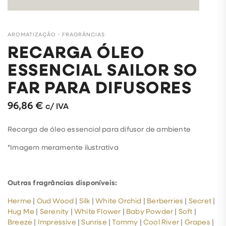
AROMATIZAÇÃO
・
FRAGRÂNCIAS
RECARGA ÓLEO
ESSENCIAL SAILOR SO
FAR PARA DIFUSORES
96,86
€
c/ IVA
Recarga de óleo essencial para difusor de ambiente
*Imagem meramente ilustrativa
Outras fragrâncias disponíveis:
Herme
|
Oud Wood
|
Silk
|
White Orchid
|
Berberries
|
Secret
|
Hug Me
|
Serenity
|
White Flower
|
Baby Powder
|
Soft
|
Breeze
|
Impressive
|
Sunrise
|
Tommy
|
Cool River
|
Grapes
|