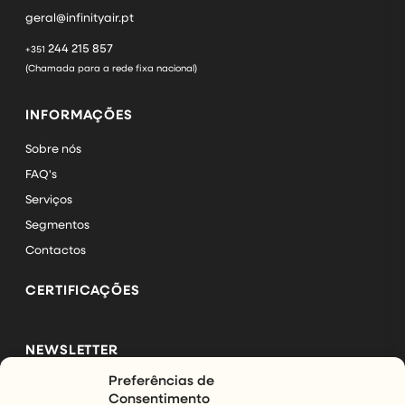
geral@infinityair.pt
244 215 857
+351
(Chamada para a rede fixa nacional)
INFORMAÇÕES
Sobre nós
FAQ's
Serviços
Segmentos
Contactos
CERTIFICAÇÕES
NEWSLETTER
Preferências de
Subscreva a nossa newsletter e mantenha-se a par das
Consentimento
últimas novidades da InfinityAir.