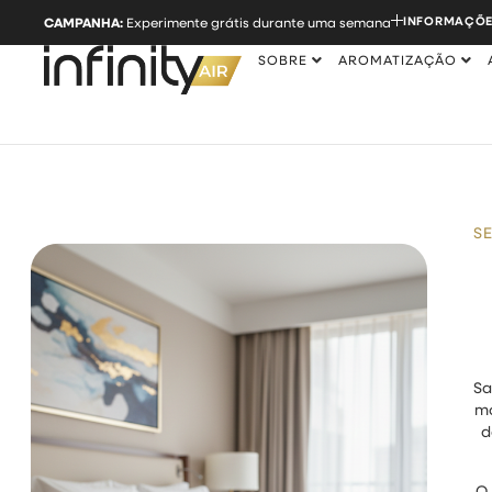
INFORMAÇÕE
CAMPANHA:
Experimente grátis durante uma semana
SOBRE
AROMATIZAÇÃO
S
Sa
mo
d
O 