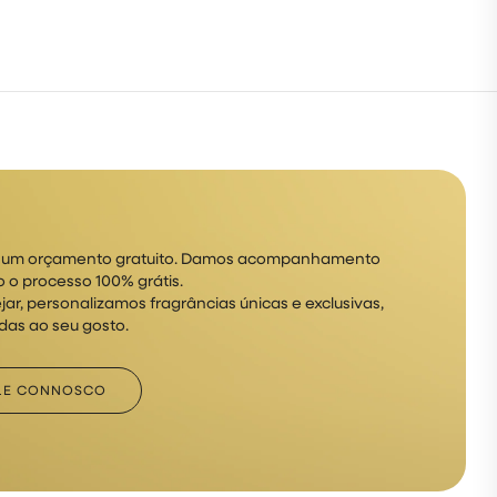
á um orçamento gratuito. Damos acompanhamento
 o processo 100% grátis.
jar, personalizamos fragrâncias únicas e exclusivas,
as ao seu gosto.
LE CONNOSCO