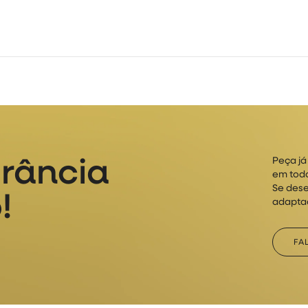
grância
Peça j
em todo
Se dese
!
adaptad
FA