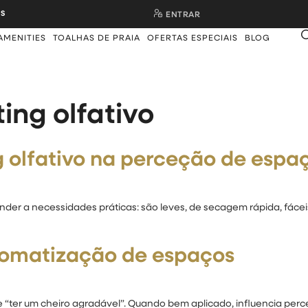
S
ENTRAR
AMENITIES
TOALHAS DE PRAIA
OFERTAS ESPECIAIS
BLOG
ing olfativo
 olfativo na perceção de espa
er a necessidades práticas: são leves, de secagem rápida, fáceis 
romatização de espaços
de “ter um cheiro agradável”. Quando bem aplicado, influencia per