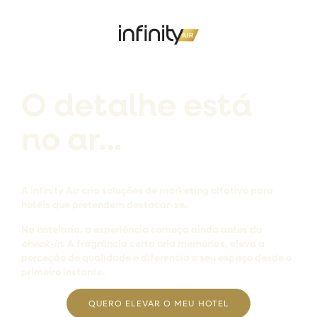
O detalhe está
no ar...
A Infinity Air cria soluções de marketing olfativo para
hotéis que pretendem destacar-se.
Na hotelaria, a experiência começa ainda antes do
check-in
. A fragrância certa cria memórias, eleva a
perceção de qualidade e diferencia o seu espaço desde o
primeiro instante.
QUERO ELEVAR O MEU HOTEL