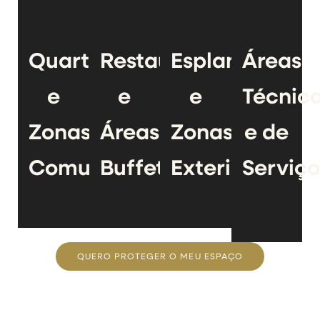
Quartos
Restaurantes
Esplanadas
Áreas
e
e
e
Técnic
Zonas
Áreas
Zonas
e de
Comuns
Buffet
Exteriores
Serviço
QUERO PROTEGER O MEU ESPAÇO