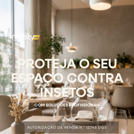
PROTEJA O SEU
ESPAÇO CONTRA
INSETOS
COM SOLUÇÕES PROFISSIONAIS
AUTORIZAÇÃO DE VENDA N.º 1274S DGS